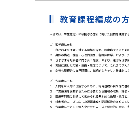
教育課程編成の
本校では、卒業認定・称号授与の方針に掲げた目的を達成す
１）理学療法士科
１．自己および他者に対する理解を深め、医療職であると同
２．身体の構造・機能・心理的側面、各臨床医学、および、
３．さまざまな対象者に向き合う態度、および、適切な理学
４．実践に適した知識・技術・態度について、これまで学ん
５．卒後も積極的に自己研鑽し、継続的なキャリア発達をし
２）作業療法士科
１．人間を全人的に理解するために、総合基礎科目や専門基
２．作業療法を展開するために必要となる情報の収集・評価
３．医療専門職に共通して求められる基本的な倫理・態度と
４．対象者のニーズに応じた課題達成や問題解決のための方
５．作業療法士として個人や社会のニーズを総合的に捉え、