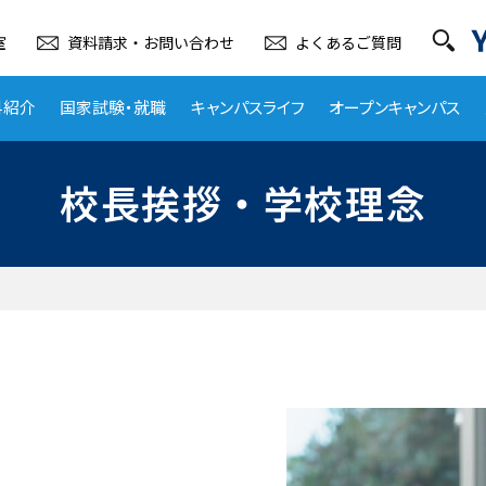
室
資料請求・お問い合わせ
よくあるご質問
科紹介
国家試験・就職
キャンパスライフ
オープンキャンパス
ャンパスライフ
学療法士科
国家試験
キャンパスライフ
オープンキャンパス
校長挨拶・学校理念
ポート
業療法士科
就職
在校生からのメッセージ
オープンキャンパス
り添った指導
ボランティア活動
得・就職までサポート
学生の一日
質の高い実習